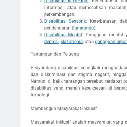
Disabilitas Intelektual
: Keterbatasan da
informasi, atau memecahkan masalah, 
perkembangan.
Disabilitas Sensorik
: Keterbatasan dal
pendengaran (
tunarungu
).
Disabilitas Mental
: Gangguan mental ya
depresi
,
skizofrenia
, atau
gangguan bipol
Tantangan dan Peluang
Penyandang disabilitas seringkali menghadapi
dari diskriminasi dan stigma negatif, hingg
Namun, di balik tantangan tersebut, terdapat
disabilitas yang meraih kesuksesan di berbag
teknologi.
Membangun Masyarakat Inklusif
Masyarakat inklusif adalah masyarakat yang