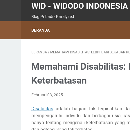
WID - WIDODO INDONESIA 
Blog Pribadi - Paralyzed
BERANDA
BERANDA
/
MEMAHAMI DISABILITAS: LEBIH DARI SEKADAR 
Memahami Disabilitas: 
Keterbatasan
Februari 03, 2025
Disabilitas
adalah bagian tak terpisahkan dar
mempengaruhi individu dari berbagai usia, ra
hanya tentang mengenali keterbatasan yang m
dan potensi yang tak terbatas.