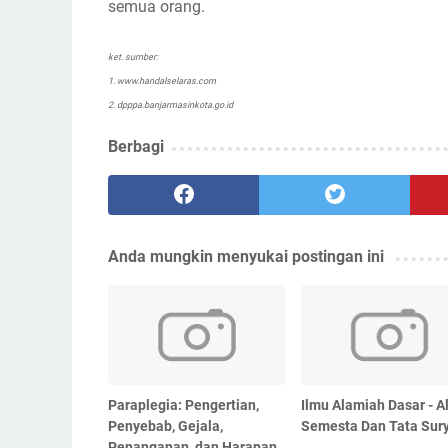
semua orang.
ket. sumber:
1. www.handalselaras.com
2. dpppa.banjarmasinkota.go.id
Berbagi
Anda mungkin menyukai postingan ini
Paraplegia: Pengertian,
Ilmu Alamiah Dasar - 
Penyebab, Gejala,
Semesta Dan Tata Sur
Penanganan, dan Harapan