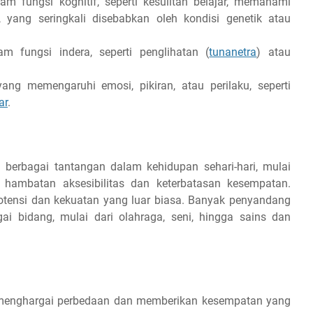
lam fungsi kognitif, seperti kesulitan belajar, memahami
yang seringkali disebabkan oleh kondisi genetik atau
am fungsi indera, seperti penglihatan (
tunanetra
) atau
ng memengaruhi emosi, pikiran, atau perilaku, seperti
ar
.
 berbagai tantangan dalam kehidupan sehari-hari, mulai
a hambatan aksesibilitas dan keterbatasan kesempatan.
 potensi dan kekuatan yang luar biasa. Banyak penyandang
ai bidang, mulai dari olahraga, seni, hingga sains dan
 menghargai perbedaan dan memberikan kesempatan yang